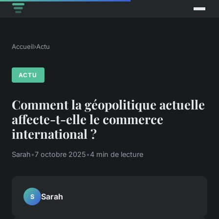
Accueil
›
Actu
ACTU
Comment la géopolitique actuelle
affecte-t-elle le commerce
international ?
Sarah
•
7 octobre 2025
•
4 min de lecture
Sarah
S