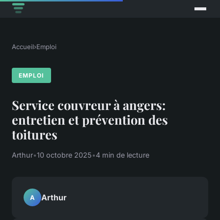
Accueil
›
Emploi
EMPLOI
Service couvreur à angers:
entretien et prévention des
toitures
Arthur
•
10 octobre 2025
•
4 min de lecture
Arthur
A