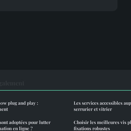
également
0w plug and play :
Les services accessibles aup
ment
serrurier et vitrier
sont adoptées pour lutter
Choisir les meilleures vis p
ation en ligne ?
fixations robustes