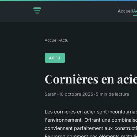
Accueil
A
Accueil
›
Actu
ACTU
Cornières en acie
Sarah
•
10 octobre 2025
•
5 min de lecture
Les cornières en acier sont incontourna
l'environnement. Offrant une combinaiso
conviennent parfaitement aux construc
Explorez comment ces éléments métalliq