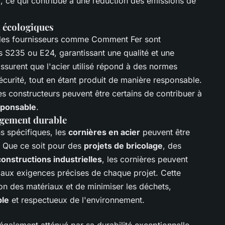
f, ce qui contribue à une réduction des émissions de
t écologiques
es fournisseurs comme Comment Fer sont
és S235 ou E24, garantissant une qualité et une
assurent que l'acier utilisé répond à des normes
sécurité, tout en étant produit de manière responsable.
les constructeurs peuvent être certains de contribuer à
sponsable
.
agement durable
ns spécifiques, les
cornières en acier
peuvent être
. Que ce soit pour des
projets de bricolage
, des
constructions industrielles
, les cornières peuvent
aux exigences précises de chaque projet. Cette
tion des matériaux et de minimiser les déchets,
le
et respectueux de l'environnement.
également atténué par sa durabilité exceptionnelle.