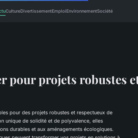
ctu
Culture
Divertissement
Emploi
Environnement
Société
r pour projets robustes e
bles pour des projets robustes et respectueux de
n unique de solidité et de polyvalence, elles
tions durables et aux aménagements écologiques.
ues peuvent transformer vos projets en solutions à